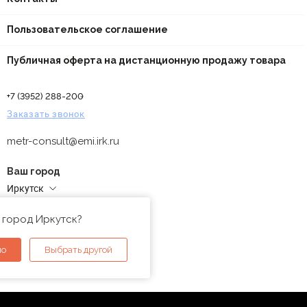
Пользовательское соглашение
Публичная оферта на дистанционную продажу товара
+7 (3952) 288-200
Заказать звонок
metr-consult@emi.irk.ru
Ваш город
Иркутск
Адреса магазинов
 город Иркутск?
но
Выбрать другой