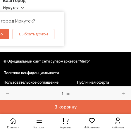
Ваш город
Иркутск
Адреса магазинов
 город Иркутск?
но
Выбрать другой
© Официальный сайт сети супермаркетов "Метр"
Политика конфиденциальности
Пользовательское соглашение
Публичная оферта
шт
В корзину
Главная
Каталог
Корзина
Избранное
Кабинет