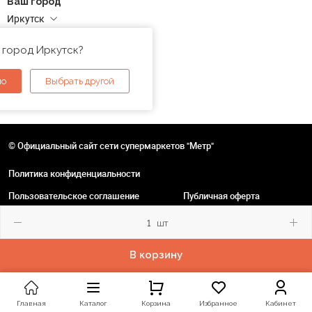
Ваш город
Иркутск
Адреса магазинов
 город Иркутск?
но
Выбрать другой
© Официальный сайт сети супермаркетов "Метр"
Политика конфиденциальности
Пользовательское соглашение
Публичная оферта
шт
В корзину
Главная
Каталог
Корзина
Избранное
Кабинет