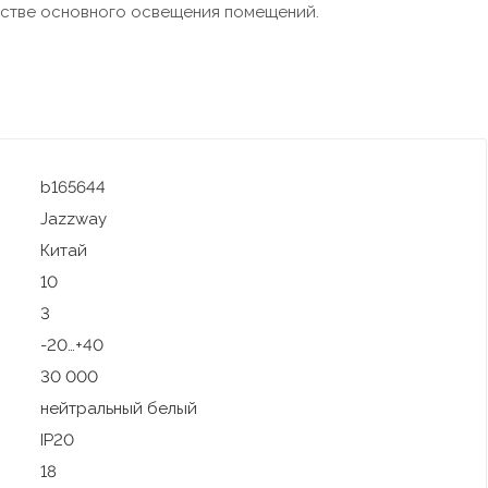
естве основного освещения помещений.
b165644
Jazzway
Китай
10
3
-20…+40
30 000
нейтральный белый
IP20
18