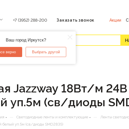
Акции
С
+7 (3952) 288-200
Заказать звонок
Ваш город Иркутск?
все верно
Выбрать другой
я Jazzway 18Вт/м 24В
й уп.5м (св/диоды SM
—
—
ния
Светодиодные ленты и комплектующие
Ленты светоди
й белый уп.5м (св/диоды SMD2835)