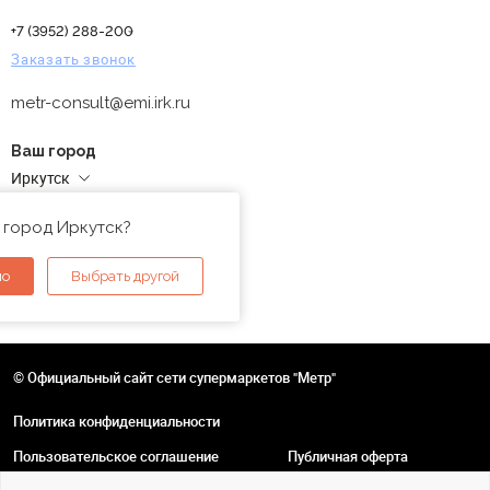
+7 (3952) 288-200
Заказать звонок
metr-consult@emi.irk.ru
Ваш город
Иркутск
Адреса магазинов
 город Иркутск?
но
Выбрать другой
© Официальный сайт сети супермаркетов "Метр"
Политика конфиденциальности
Пользовательское соглашение
Публичная оферта