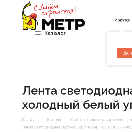
Иркутск
Каталог
Да, 
Лента светодиодна
холодный белый у
—
—
Главная
Каталог
Светотехника и товары освеще
Лента светодиодная Jazzway 12Вт/м 24В IP65 6 000К хол