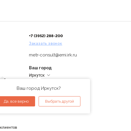
+7 (3952) 288-200
Заказать звонок
metr-consult@emi.irk.ru
Ваш город
Иркутск
дней
Адреса магазинов
проверка
Ваш город Иркутск?
ы
Да, все верно
Выбрать другой
 клиентов