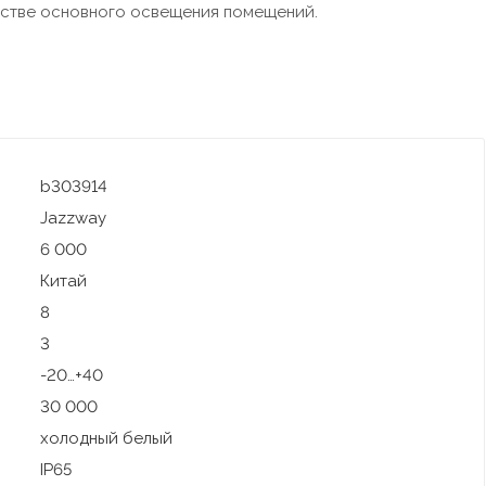
естве основного освещения помещений.
b303914
Jazzway
6 000
Китай
8
3
-20…+40
30 000
холодный белый
IP65