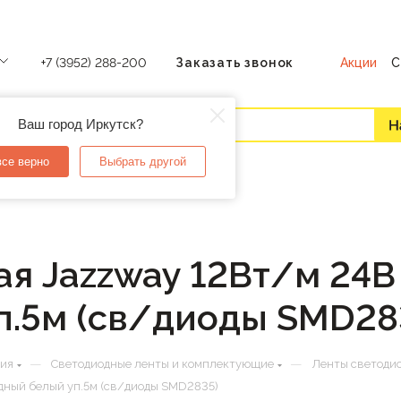
Акции
С
+7 (3952) 288-200
Заказать звонок
Ваш город Иркутск?
все верно
Выбрать другой
я Jazzway 12Вт/м 24В
п.5м (св/диоды SMD28
—
—
ния
Светодиодные ленты и комплектующие
Ленты светоди
одный белый уп.5м (св/диоды SMD2835)