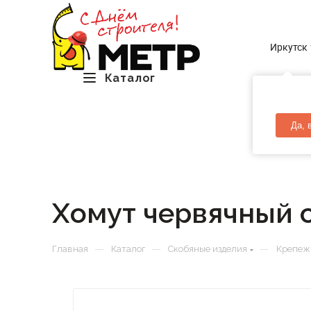
Иркутск
Каталог
Да, 
Хомут червячный 
—
—
—
Главная
Каталог
Скобяные изделия
Крепеж