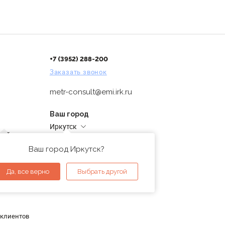
+7 (3952) 288-200
Заказать звонок
metr-consult@emi.irk.ru
Ваш город
Иркутск
дней
Адреса магазинов
проверка
Ваш город Иркутск?
ы
Да, все верно
Выбрать другой
 клиентов