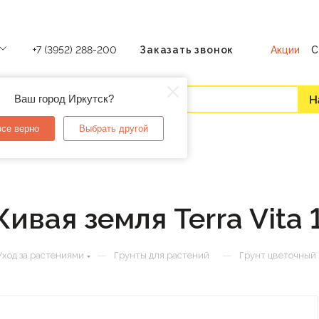
Акции
С
+7 (3952) 288-200
Заказать звонок
Ваш город Иркутск?
все верно
Выбрать другой
ивая земля Terra Vita 
—
—
Уход за растениями
Грунты для растений
Грунт цветочный Ж