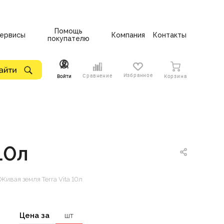
Помощь
ервисы
Компания
Контакты
покупателю
Избранное
Сравнение
Войти
Корзина
10л
ивая земля Terra Vita 10л
Цена за
шт