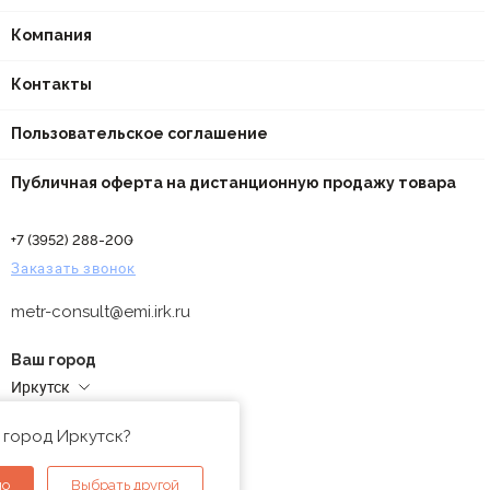
Компания
Контакты
Пользовательское соглашение
Публичная оферта на дистанционную продажу товара
+7 (3952) 288-200
Заказать звонок
metr-consult@emi.irk.ru
Ваш город
Иркутск
Адреса магазинов
 город Иркутск?
но
Выбрать другой