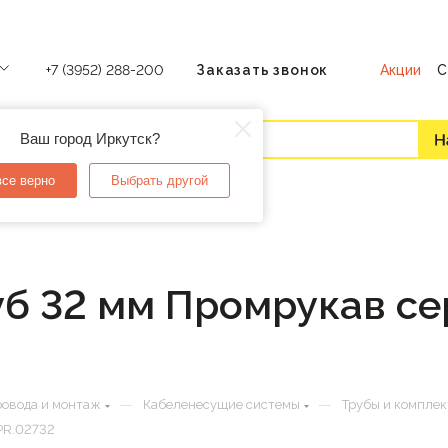
Акции
С
+7 (3952) 288-200
Заказать звонок
Ваш город Иркутск?
все верно
Выбрать другой
б 32 мм Промрукав се
—
—
ровода и монтаж
Кабеленесущие системы
Трубы и компле
PR.02732