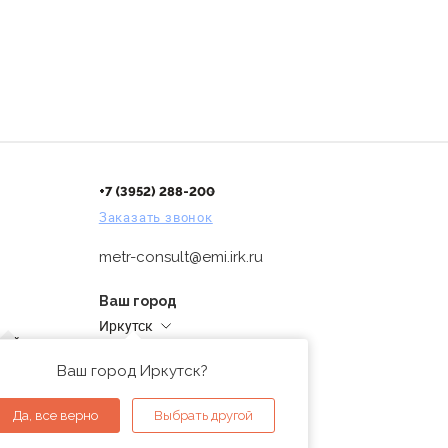
+7 (3952) 288-200
Заказать звонок
metr-consult@emi.irk.ru
Ваш город
Иркутск
дней
Адреса магазинов
проверка
Ваш город Иркутск?
ы
Да, все верно
Выбрать другой