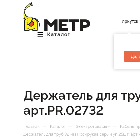
Иркутск
Каталог
Да, 
Держатель для тру
арт.PR.02732
—
—
—
Главная
Каталог
Электротовары
Кабель, п
Держатель для труб 32 мм Промрукав серый уп.25шт. арт.