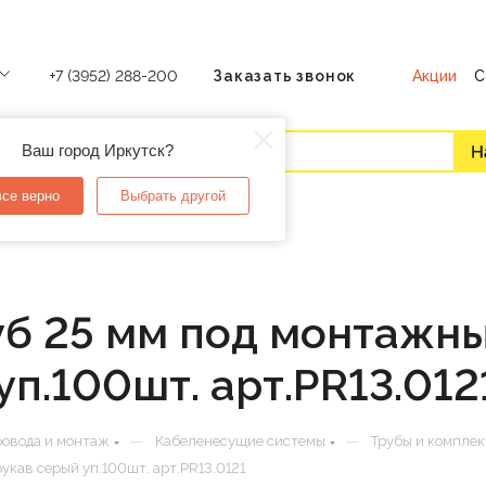
Акции
С
+7 (3952) 288-200
Заказать звонок
Ваш город Иркутск?
все верно
Выбрать другой
уб 25 мм под монтажн
п.100шт. арт.PR13.012
—
—
ровода и монтаж
Кабеленесущие системы
Трубы и компле
кав серый уп.100шт. арт.PR13.0121