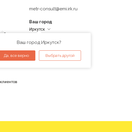
metr-consult@emi.irk.ru
Ваш город
Иркутск
дней
Адреса магазинов
проверка
Ваш город Иркутск?
ы
Да, все верно
Выбрать другой
 клиентов