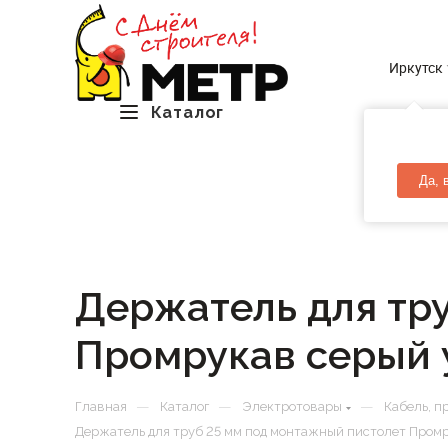
Иркутск
Каталог
Да, 
Держатель для тр
Промрукав серый у
—
—
—
Главная
Каталог
Электротовары
Кабель, п
Держатель для труб 25 мм под монтажный пистолет Промру