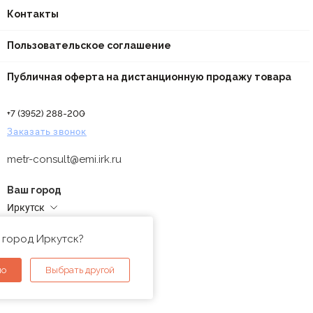
Контакты
Пользовательское соглашение
Публичная оферта на дистанционную продажу товара
+7 (3952) 288-200
Заказать звонок
metr-consult@emi.irk.ru
Ваш город
Иркутск
Адреса магазинов
 город Иркутск?
но
Выбрать другой