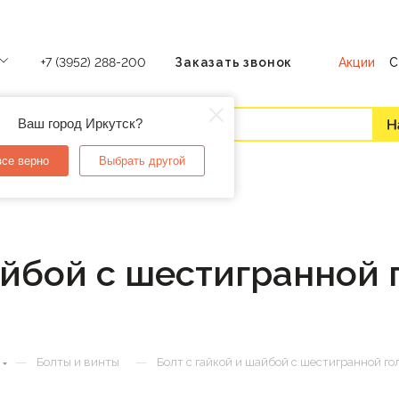
Акции
С
+7 (3952) 288-200
Заказать звонок
Ваш город Иркутск?
все верно
Выбрать другой
айбой с шестигранной 
—
—
Болты и винты
Болт с гайкой и шайбой с шестигранной г