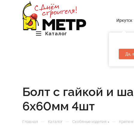
Иркутск
Каталог
Да, 
Болт с гайкой и ш
6х60мм 4шт
—
—
—
Главная
Каталог
Скобяные изделия
Крепеж