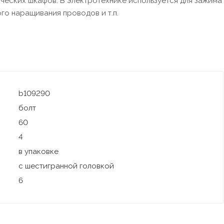
ческих шкафов. В электротехнике используется для зажима
го наращивания проводов и т.п.
b109290
болт
60
4
в упаковке
с шестигранной головкой
6