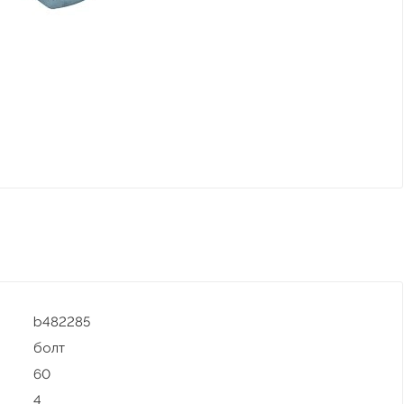
b482285
болт
60
4