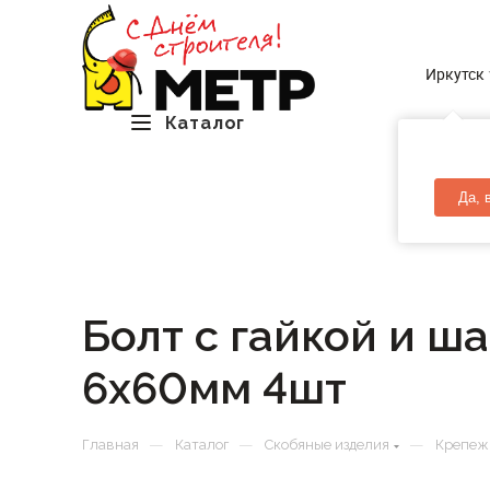
Иркутск
Каталог
Да, 
Болт с гайкой и ш
6х60мм 4шт
—
—
—
Главная
Каталог
Скобяные изделия
Крепеж