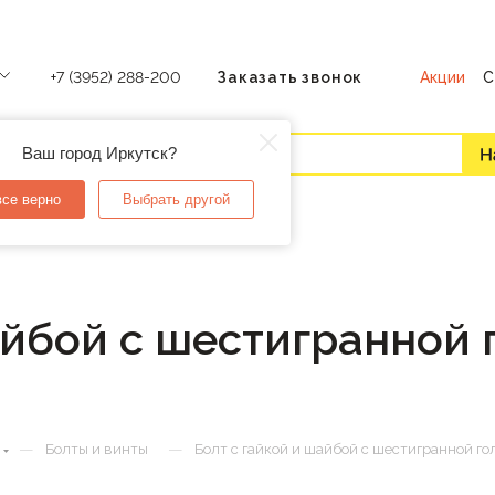
Акции
С
+7 (3952) 288-200
Заказать звонок
Ваш город Иркутск?
все верно
Выбрать другой
айбой с шестигранной 
—
—
Болты и винты
Болт с гайкой и шайбой с шестигранной г