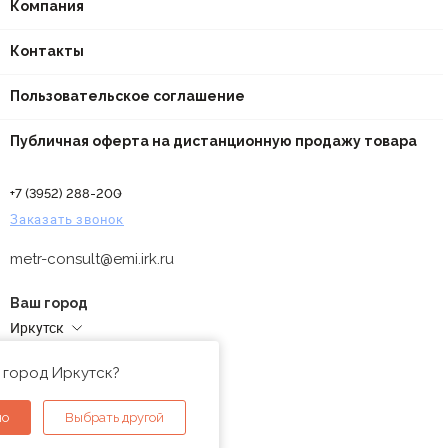
Компания
Контакты
Пользовательское соглашение
Публичная оферта на дистанционную продажу товара
+7 (3952) 288-200
Заказать звонок
metr-consult@emi.irk.ru
Ваш город
Иркутск
Адреса магазинов
 город Иркутск?
но
Выбрать другой