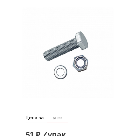
Цена за
упак
51
₽
/упак