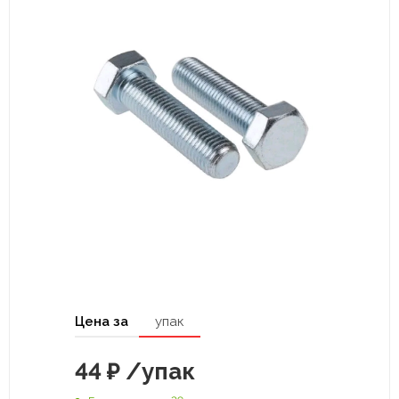
Цена за
упак
44
₽
/упак