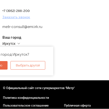
+7 (3952) 288-200
Заказать звонок
metr-consult@emi.irk.ru
Ваш город
Иркутск
Адреса магазинов
 город Иркутск?
но
Выбрать другой
© Официальный сайт сети супермаркетов "Метр"
Политика конфиденциальности
Пользовательское соглашение
Публичная оферта