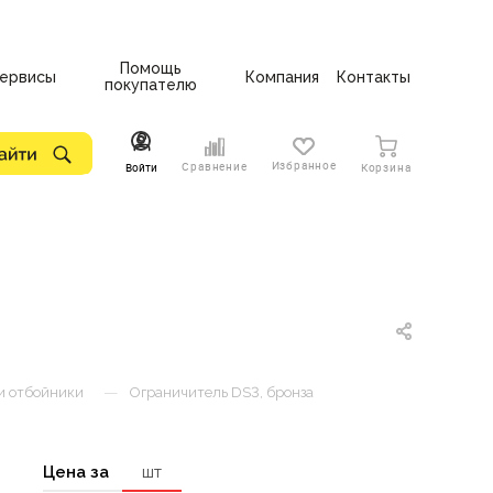
Помощь
ервисы
Компания
Контакты
покупателю
Избранное
Сравнение
Войти
Корзина
—
и отбойники
Ограничитель DS3, бронза
Цена за
шт