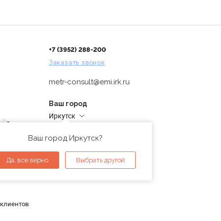
+7 (3952) 288-200
Заказать звонок
metr-consult@emi.irk.ru
Ваш город
Иркутск
дней
Адреса магазинов
проверка
Ваш город Иркутск?
ы
Да, все верно
Выбрать другой
 клиентов