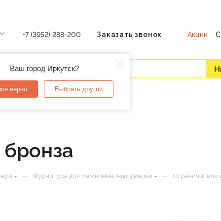
Акции
С
+7 (3952) 288-200
Заказать звонок
Ваш город Иркутск?
все верно
Выбрать другой
 бронза
—
—
вери
Фурнитура для межкомнатных дверей
Ограничители 