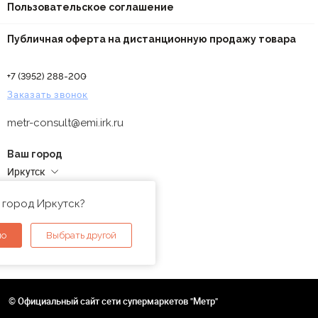
Пользовательское соглашение
Публичная оферта на дистанционную продажу товара
+7 (3952) 288-200
Заказать звонок
metr-consult@emi.irk.ru
Ваш город
Иркутск
Адреса магазинов
 город Иркутск?
но
Выбрать другой
© Официальный сайт сети супермаркетов "Метр"