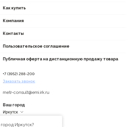
Как купить
Компания
Контакты
Пользовательское соглашение
Публичная оферта на дистанционную продажу товара
+7 (3952) 288-200
Заказать звонок
metr-consult@emi.irk.ru
Ваш город
Иркутск
Адреса магазинов
 город Иркутск?