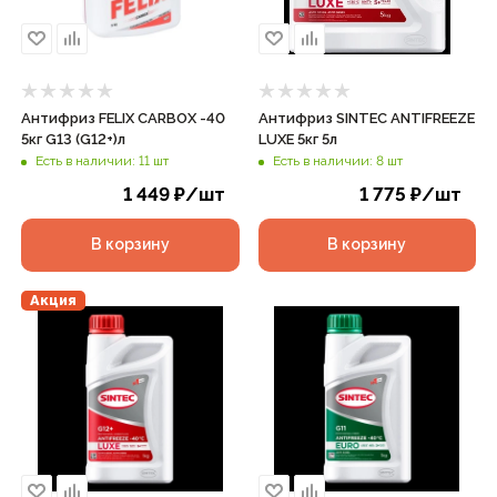
Антифриз FELIX CARBOX -40
Антифриз SINTEC ANTIFREEZE
5кг G13 (G12+)л
LUXЕ 5кг 5л
Есть в наличии: 11 шт
Есть в наличии: 8 шт
1 449
₽
/шт
1 775
₽
/шт
В корзину
В корзину
Акция