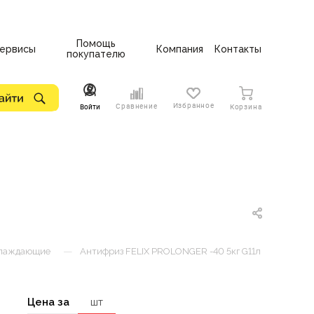
Помощь
ервисы
Компания
Контакты
покупателю
Избранное
Сравнение
Войти
Корзина
—
хлаждающие
Антифриз FELIX PROLONGER -40 5кг G11л
Цена за
шт