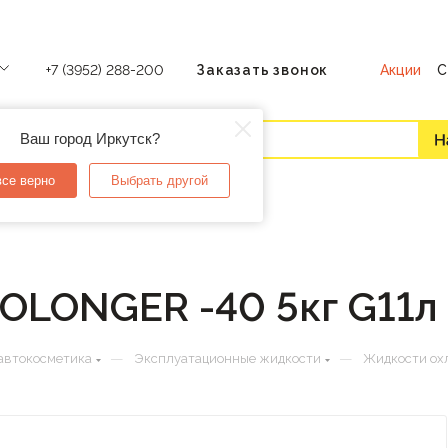
Акции
С
+7 (3952) 288-200
Заказать звонок
Ваш город Иркутск?
все верно
Выбрать другой
OLONGER -40 5кг G11л
—
—
автокосметика
Эксплуатационные жидкости
Жидкости о