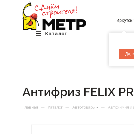
Иркутск
Каталог
Да, 
Антифриз FELIX PR
—
—
—
Главная
Каталог
Автотовары
Автохимия и 