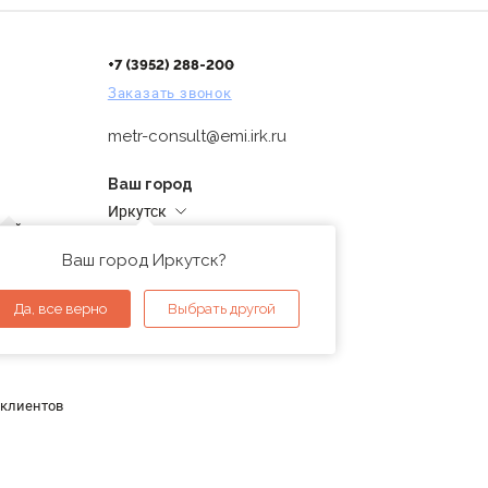
+7 (3952) 288-200
Заказать звонок
metr-consult@emi.irk.ru
Ваш город
Иркутск
дней
Адреса магазинов
проверка
Ваш город Иркутск?
ы
Да, все верно
Выбрать другой
 клиентов