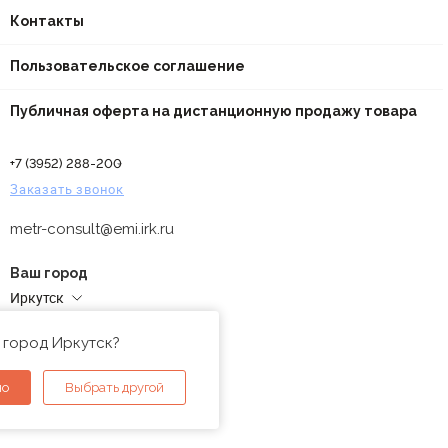
Контакты
Пользовательское соглашение
Публичная оферта на дистанционную продажу товара
+7 (3952) 288-200
Заказать звонок
metr-consult@emi.irk.ru
Ваш город
Иркутск
Адреса магазинов
 город Иркутск?
но
Выбрать другой