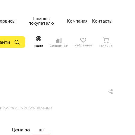
Помощь
ервисы
Компания
Контакты
покупателю
Избранное
Сравнение
Войти
Корзина
 Nolita 210х205см зеленый
Цена за
шт