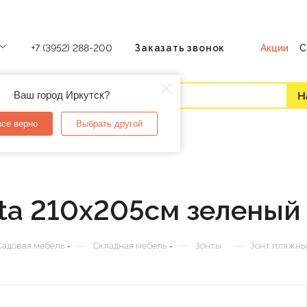
Акции
С
+7 (3952) 288-200
Заказать звонок
Ваш город Иркутск?
все верно
Выбрать другой
ta 210х205см зеленый
—
—
—
Садовая мебель
Складная мебель
Зонты
Зонт пляжный