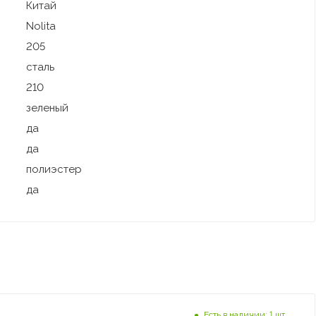
Китай
Nolita
205
сталь
210
зеленый
да
да
полиэстер
да
Есть в наличии: 1 шт