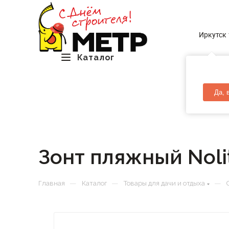
Иркутск
Каталог
Да, 
Зонт пляжный Noli
—
—
—
Главная
Каталог
Товары для дачи и отдыха