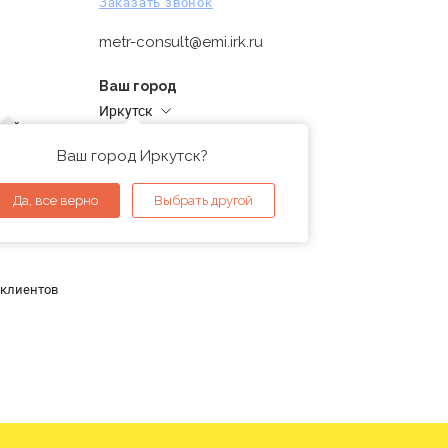
Заказать звонок
metr-consult@emi.irk.ru
Ваш город
Иркутск
дней
Адреса магазинов
проверка
Ваш город Иркутск?
ы
Да, все верно
Выбрать другой
 клиентов