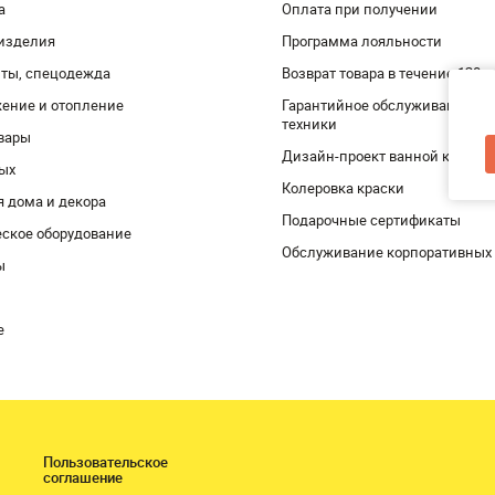
а
Оплата при получении
изделия
Программа лояльности
ты, спецодежда
Возврат товара в течение 120 
ение и отопление
Гарантийное обслуживание и 
техники
вары
Дизайн-проект ванной комнат
дых
Колеровка краски
я дома и декора
Подарочные сертификаты
ское оборудование
Обслуживание корпоративных
ы
е
Пользовательское
соглашение