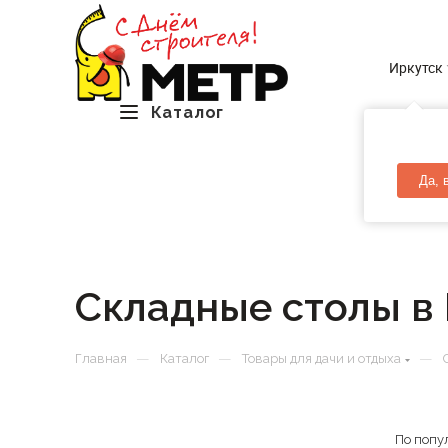
Иркутск
Каталог
Да, 
Складные столы в
—
—
—
Главная
Каталог
Товары для дачи и отдыха
По попу