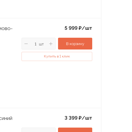
5 999
₽
/шт
мово-
В корзину
шт
Купить в 1 клик
3 399
₽
/шт
синий