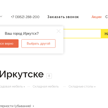
Акции
С
+7 (3952) 288-200
Заказать звонок
Ваш город Иркутск?
все верно
Выбрать другой
 Иркутске
8
—
—
Садовая мебель
Складная мебель
Складные столы
лярности (убывание)