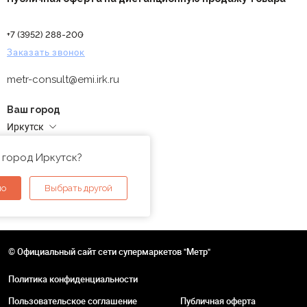
+7 (3952) 288-200
Заказать звонок
metr-consult@emi.irk.ru
Ваш город
Иркутск
Адреса магазинов
 город Иркутск?
но
Выбрать другой
© Официальный сайт сети супермаркетов "Метр"
Политика конфиденциальности
Пользовательское соглашение
Публичная оферта