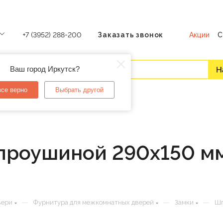
Акции
С
+7 (3952) 288-200
Заказать звонок
Ваш город Иркутск?
все верно
Выбрать другой
 проушиной 290х150 м
—
—
—
вери
Фурнитура для межкомнатных дверей
Замки
Шп