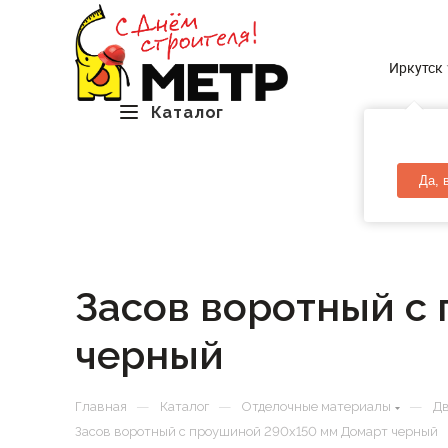
Иркутск
Каталог
Да, 
Засов воротный с
черный
—
—
—
Главная
Каталог
Отделочные материалы
Д
Засов воротный с проушиной 290х150 мм Домарт черный