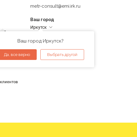
metr-consult@emi.irk.ru
Ваш город
Иркутск
дней
Адреса магазинов
проверка
Ваш город Иркутск?
ы
Да, все верно
Выбрать другой
 клиентов