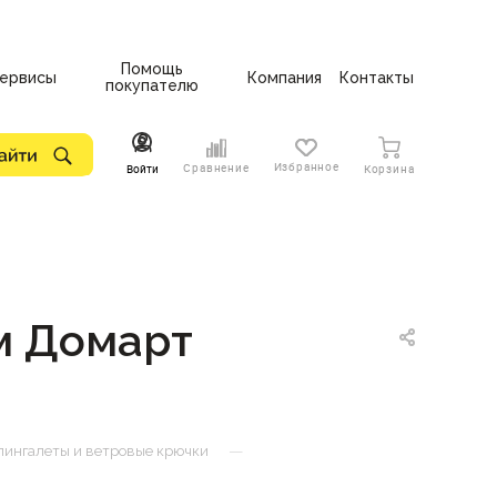
Помощь
ервисы
Компания
Контакты
покупателю
Избранное
Сравнение
Войти
Корзина
м Домарт
—
ингалеты и ветровые крючки