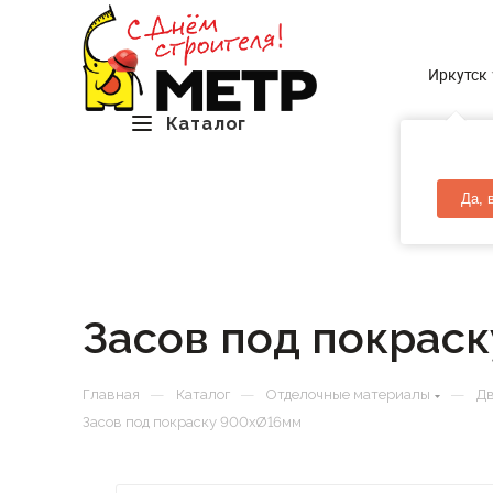
Иркутск
Каталог
Да, 
Засов под покрас
—
—
—
Главная
Каталог
Отделочные материалы
Д
Засов под покраску 900хØ16мм