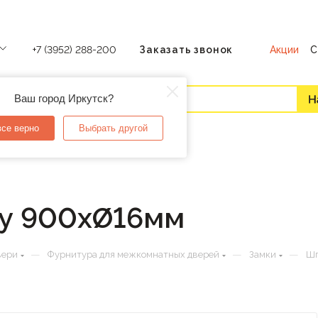
Акции
С
+7 (3952) 288-200
Заказать звонок
Ваш город Иркутск?
все верно
Выбрать другой
ку 900хØ16мм
—
—
—
вери
Фурнитура для межкомнатных дверей
Замки
Шп