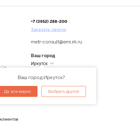
+7 (3952) 288-200
Заказать звонок
metr-consult@emi.irk.ru
Ваш город
Иркутск
дней
Адреса магазинов
проверка
Ваш город Иркутск?
ы
Да, все верно
Выбрать другой
 клиентов