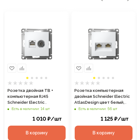
Розетка двойная ТВ +
Розетка компьютерная
компьютерная RJ45
двойная Schneider Electric
Schneider Electric
AtlasDesign цвет белый,
AtlasDesign цвет белый,
арт. ATN000185
Есть в наличии: 14 шт
Есть в наличии: 56 шт
арт. ATN000189
1 010
₽
/шт
1 125
₽
/шт
В корзину
В корзину