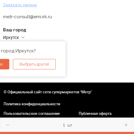
Заказать звонок
metr-consult@emi.irk.ru
Ваш город
Иркутск
Адреса магазинов
 город Иркутск?
но
Выбрать другой
© Официальный сайт сети супермаркетов "Метр"
Политика конфиденциальности
Пользовательское соглашение
Публичная оферта
шт