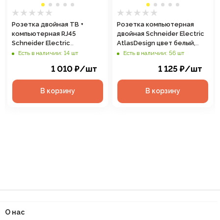
Розетка двойная ТВ +
Розетка компьютерная
компьютерная RJ45
двойная Schneider Electric
Schneider Electric
AtlasDesign цвет белый,
AtlasDesign цвет белый,
арт. ATN000185
Есть в наличии: 14 шт
Есть в наличии: 56 шт
арт. ATN000189
1 010
₽
/шт
1 125
₽
/шт
В корзину
В корзину
О нас