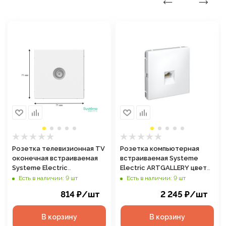
Розетка телевизионная TV
Розетка компьютерная
оконечная встраиваемая
встраиваемая Systeme
Systeme Electric
Electric ARTGALLERY цвет
ARTGALLERY цвет белый,
белый, арт. GAL000186
Есть в наличии: 9 шт
Есть в наличии: 9 шт
арт. GAL000191
814
₽
/шт
2 245
₽
/шт
В корзину
В корзину