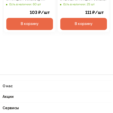
39316
арт. 39315
Есть в наличии: 60 шт
Есть в наличии: 25 шт
103
₽
/шт
111
₽
/шт
В корзину
В корзину
О нас
Акции
Сервисы