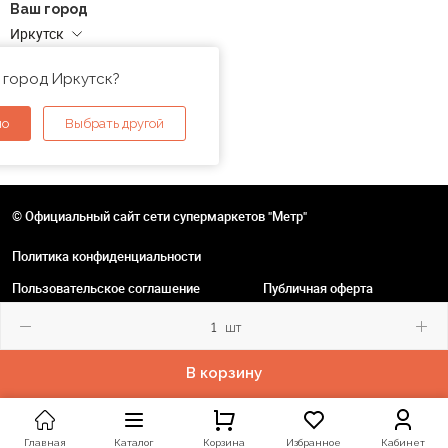
Ваш город
Иркутск
Адреса магазинов
 город Иркутск?
но
Выбрать другой
© Официальный сайт сети супермаркетов "Метр"
Политика конфиденциальности
Пользовательское соглашение
Публичная оферта
шт
В корзину
Главная
Каталог
Корзина
Избранное
Кабинет