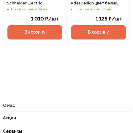
Schneider Electric
AtlasDesign цвет белый,
AtlasDesign цвет белый,
арт. ATN000185
Есть в наличии: 14 шт
Есть в наличии: 39 шт
арт. ATN000189
1 010
₽
/шт
1 125
₽
/шт
В корзину
В корзину
О нас
Акции
Сервисы