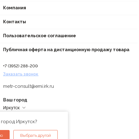
Компания
Контакты
Пользовательское соглашение
Публичная оферта на дистанционную продажу товара
+7 (3952) 288-200
Заказать звонок
metr-consult@emi.irk.ru
Ваш город
Иркутск
Адреса магазинов
 город Иркутск?
но
Выбрать другой