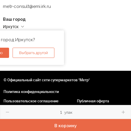
metr-consult@emi.irk.ru
Ваш город
Иркутск
Адреса магазинов
 город Иркутск?
но
Выбрать другой
© Официальный сайт сети супермаркетов "Метр"
Политика конфиденциальности
Пользовательское соглашение
Публичная оферта
упак
В корзину