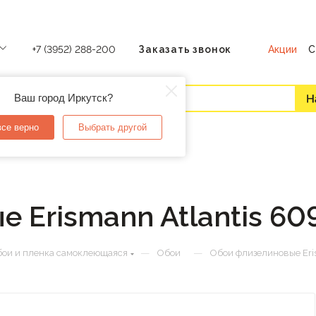
Акции
С
+7 (3952) 288-200
Заказать звонок
Ваш город Иркутск?
все верно
Выбрать другой
 Erismann Atlantis 60
—
—
ои и пленка самоклеющаяся
Обои
Обои флизелиновые Eri