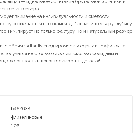
коллекция — идеальное сочетание брутальной эстетики и
рактер интерьера.
тирует внимание на индивидуальности и смелости
т ощущение настоящего камня, добавляя интерьеру глубину
ерн имитирует не только фактуру, но и натуральный размер
: с обоями Atlantis «под мрамор» в серых и графитовых
та получится не столько строгим, сколько солидным и
ть, элегантность и неповторимость в деталях!
b462033
флизелиновые
1,06