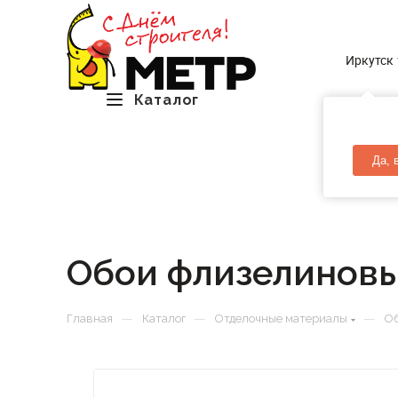
Иркутск
Каталог
Да, 
Обои флизелиновые
—
—
—
Главная
Каталог
Отделочные материалы
Об