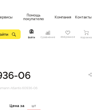
Помощь
ервисы
Компания
Контакты
покупателю
Избранное
Сравнение
Войти
Корзина
936-06
smann Atlantis 60936-06
Цена за
шт