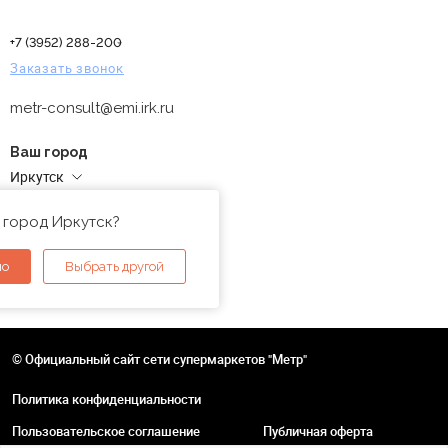
+7 (3952) 288-200
Заказать звонок
metr-consult@emi.irk.ru
Ваш город
Иркутск
Адреса магазинов
 город Иркутск?
но
Выбрать другой
© Официальный сайт сети супермаркетов "Метр"
Политика конфиденциальности
Пользовательское соглашение
Публичная оферта