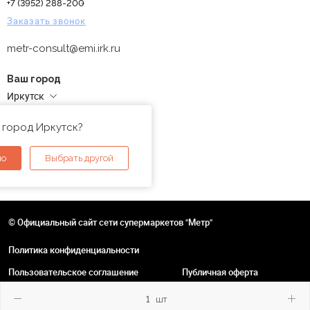
+7 (3952) 288-200
Заказать звонок
metr-consult@emi.irk.ru
Ваш город
Иркутск
Адреса магазинов
 город Иркутск?
но
Выбрать другой
© Официальный сайт сети супермаркетов "Метр"
Политика конфиденциальности
Пользовательское соглашение
Публичная оферта
шт