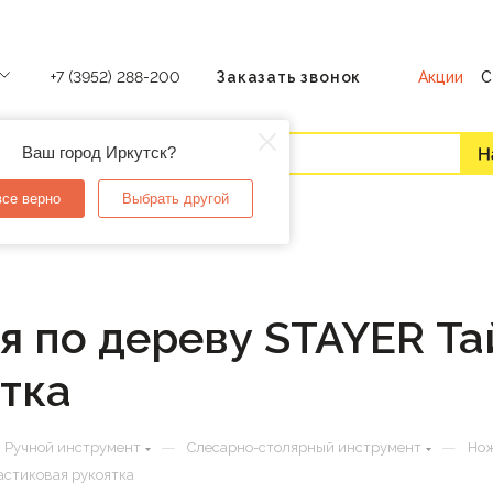
Акции
С
+7 (3952) 288-200
Заказать звонок
Ваш город Иркутск?
все верно
Выбрать другой
 по дереву STAYER Та
тка
—
—
Ручной инструмент
Слесарно-столярный инструмент
Но
астиковая рукоятка