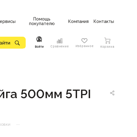
Помощь
ервисы
Компания
Контакты
покупателю
Избранное
Сравнение
Войти
Корзина
йга 500мм 5TPI
—
жовки