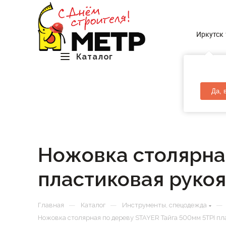
Иркутск
Каталог
Да, 
Ножовка столярная
пластиковая рукоя
—
—
—
Главная
Каталог
Инструменты, спецодежда
Ножовка столярная по дереву STAYER Тайга 500мм 5TPI пл