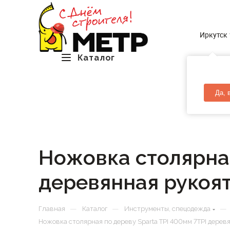
Иркутск
Каталог
Да, 
Ножовка столярная
деревянная рукоя
—
—
—
Главная
Каталог
Инструменты, спецодежда
Ножовка столярная по дереву Sparta TPI 400мм 7TPI дерев