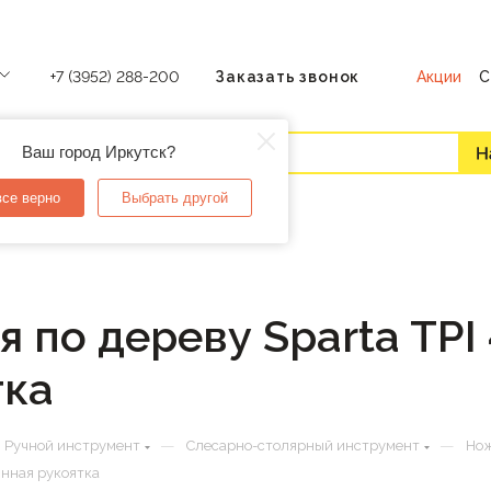
Акции
С
+7 (3952) 288-200
Заказать звонок
Ваш город Иркутск?
все верно
Выбрать другой
 по дереву Sparta TPI
тка
—
—
Ручной инструмент
Слесарно-столярный инструмент
Но
янная рукоятка