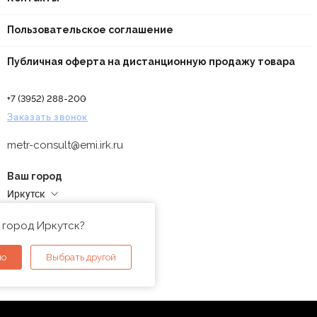
Пользовательское соглашение
Публичная оферта на дистанционную продажу товара
+7 (3952) 288-200
Заказать звонок
metr-consult@emi.irk.ru
Ваш город
Иркутск
Адреса магазинов
 город Иркутск?
но
Выбрать другой