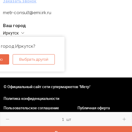
Заказать звонок
metr-consult@emi.irk.ru
Ваш город
Иркутск
Адреса магазинов
 город Иркутск?
но
Выбрать другой
© Официальный сайт сети супермаркетов "Метр"
Политика конфиденциальности
Пользовательское соглашение
Публичная оферта
шт