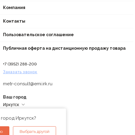
Компания
Контакты
Пользовательское соглашение
Публичная оферта на дистанционную продажу товара
+7 (3952) 288-200
Заказать звонок
metr-consult@emi.irk.ru
Ваш город
Иркутск
Адреса магазинов
 город Иркутск?
но
Выбрать другой