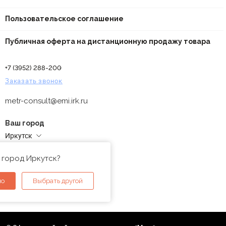
Пользовательское соглашение
Публичная оферта на дистанционную продажу товара
+7 (3952) 288-200
Заказать звонок
metr-consult@emi.irk.ru
Ваш город
Иркутск
Адреса магазинов
 город Иркутск?
но
Выбрать другой