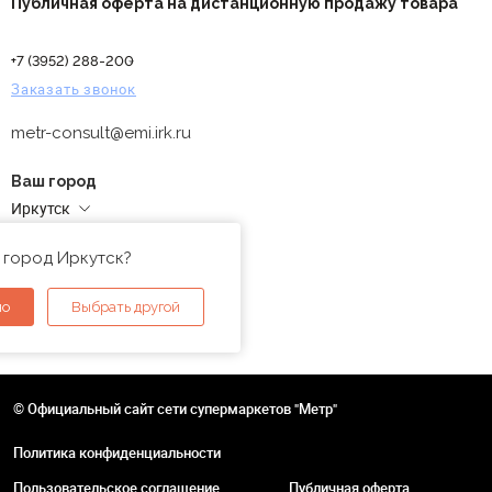
Публичная оферта на дистанционную продажу товара
+7 (3952) 288-200
Заказать звонок
metr-consult@emi.irk.ru
Ваш город
Иркутск
Адреса магазинов
 город Иркутск?
но
Выбрать другой
© Официальный сайт сети супермаркетов "Метр"
Политика конфиденциальности
Пользовательское соглашение
Публичная оферта