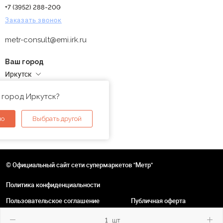
+7 (3952) 288-200
Заказать звонок
metr-consult@emi.irk.ru
Ваш город
Иркутск
Адреса магазинов
 город Иркутск?
но
Выбрать другой
© Официальный сайт сети супермаркетов "Метр"
Политика конфиденциальности
Пользовательское соглашение
Публичная оферта
шт