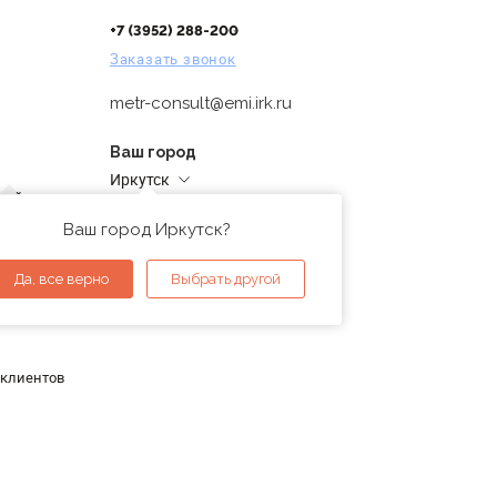
+7 (3952) 288-200
Заказать звонок
metr-consult@emi.irk.ru
Ваш город
Иркутск
дней
Адреса магазинов
проверка
Ваш город Иркутск?
ы
Да, все верно
Выбрать другой
 клиентов