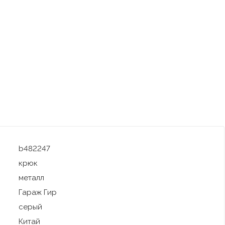
b482247
крюк
металл
Гараж Гир
серый
Китай