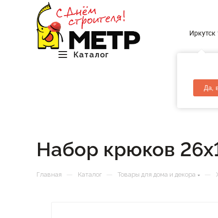
Иркутск
Каталог
Да, 
Набор крюков 26х
—
—
—
Главная
Каталог
Товары для дома и декора