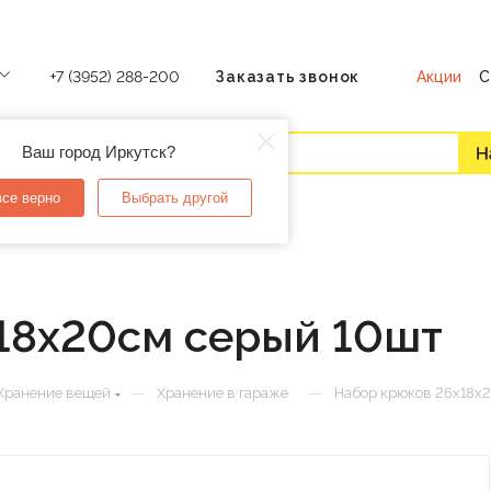
Акции
С
+7 (3952) 288-200
Заказать звонок
Ваш город Иркутск?
все верно
Выбрать другой
18х20см серый 10шт
—
—
Хранение вещей
Хранение в гараже
Набор крюков 26х18х