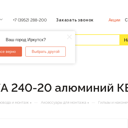
Акции
С
+7 (3952) 288-200
Заказать звонок
Ваш город Иркутск?
все верно
Выбрать другой
 ГА 240-20 алюминий К
—
—
ровода и монтаж
Аксессуары для монтажа
Гильзы и наконе