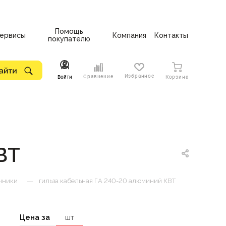
Помощь
ервисы
Компания
Контакты
покупателю
Избранное
Сравнение
Войти
Корзина
ВТ
—
чники
гильза кабельная ГА 240-20 алюминий КВТ
Цена за
шт