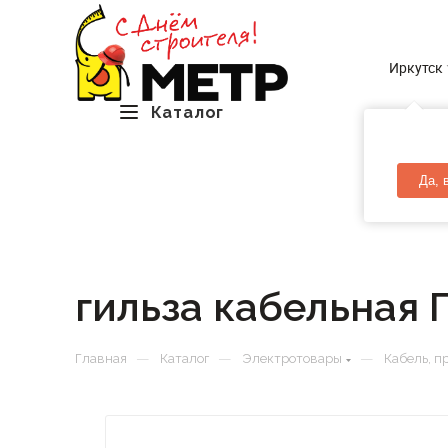
Иркутск
Каталог
Да, 
гильза кабельная
—
—
—
Главная
Каталог
Электротовары
Кабель, п