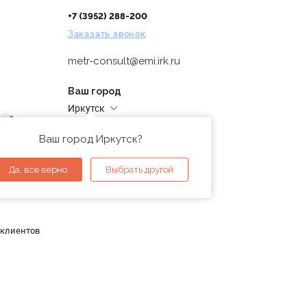
+7 (3952) 288-200
Заказать звонок
metr-consult@emi.irk.ru
Ваш город
Иркутск
дней
Адреса магазинов
проверка
Ваш город Иркутск?
ы
Да, все верно
Выбрать другой
 клиентов