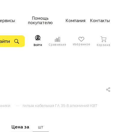
Помощь
ервисы
Компания
Контакты
покупателю
Избранное
Сравнение
Войти
Корзина
—
чники
гильза кабельная ГА 35-8 алюминий КВТ
Цена за
шт