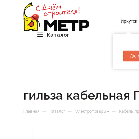
Иркутск
Каталог
Да, 
гильза кабельная 
—
—
—
Главная
Каталог
Электротовары
Кабель, п