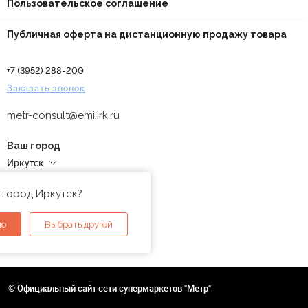
Пользовательское соглашение
Публичная оферта на дистанционную продажу товара
+7 (3952) 288-200
Заказать звонок
metr-consult@emi.irk.ru
Ваш город
Иркутск
Адреса магазинов
 город Иркутск?
но
Выбрать другой
© Официальный сайт сети супермаркетов "Метр"