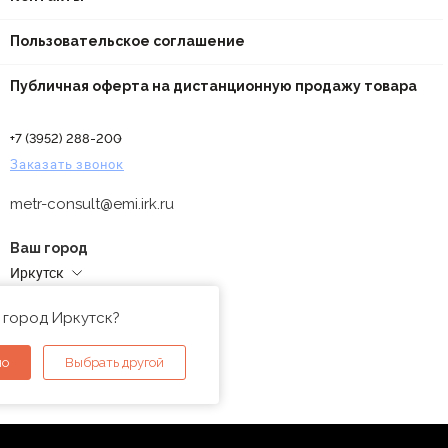
Пользовательское соглашение
Публичная оферта на дистанционную продажу товара
+7 (3952) 288-200
Заказать звонок
metr-consult@emi.irk.ru
Ваш город
Иркутск
Адреса магазинов
 город Иркутск?
но
Выбрать другой