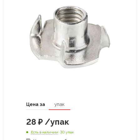
Цена за
упак
28
₽
/упак
Есть в наличии
: 30 упак